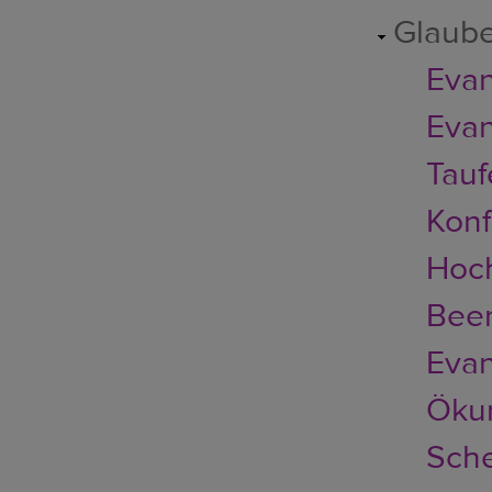
Glaub
Evan
Evan
Tauf
Konf
Hoch
Bee
Evan
Ökum
Sch