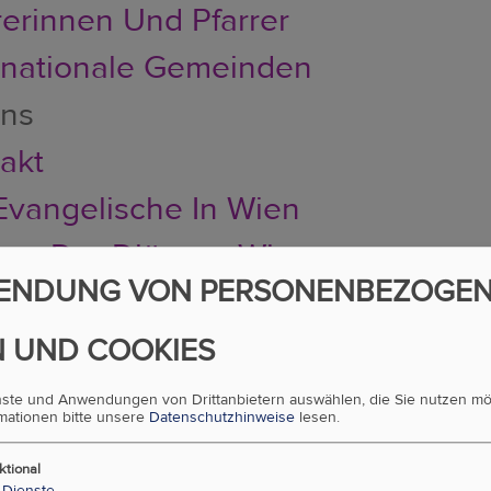
rerinnen Und Pfarrer
rnationale Gemeinden
uns
akt
Evangelische In Wien
ung Der Diözese Wien
ENDUNG VON PERSONENBEZOGE
sicht Aller Arbeitsbereiche
au, Aufgabe Und Demokratie
 UND COOKIES
hichte: 1517 Bis 2018
enste und Anwendungen von Drittanbietern auswählen, die Sie nutzen m
rmationen bitte unsere
Datenschutzhinweise
lesen.
se
ktional
Dienste