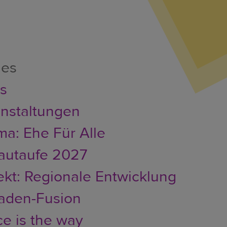
les
er
s
nstaltungen
a: Ehe Für Alle
autaufe 2027
ekt: Regionale Entwicklung
faden-Fusion
e is the way