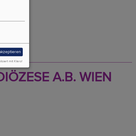
 akzeptieren
lisiert mit Klaro!
IÖZESE A.B. WIEN