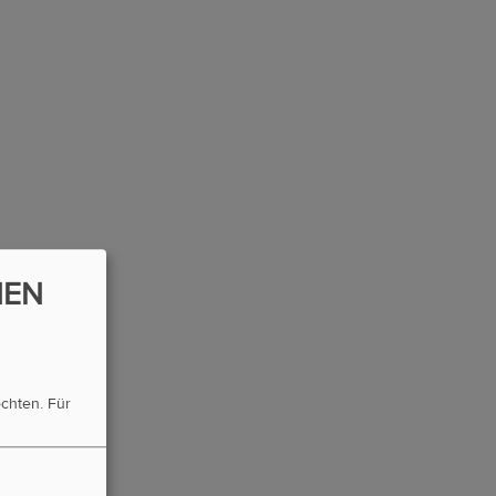
NEN
öchten.
Für