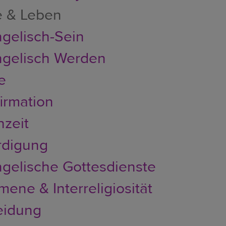
e & Leben
gelisch-Sein
gelisch Werden
e
irmation
zeit
rdigung
gelische Gottesdienste
ene & Interreligiosität
eidung