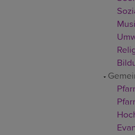
Sozi
Musi
Umwe
Reli
Bild
Gemei
Pfar
Pfar
Hoc
Evan