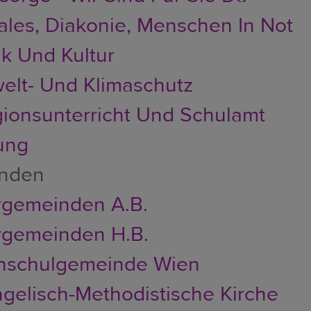
ales, Diakonie, Menschen In Not
k Und Kultur
lt- Und Klimaschutz
gionsunterricht Und Schulamt
ung
nden
rgemeinden A.B.
rgemeinden H.B.
hschulgemeinde Wien
gelisch-Methodistische Kirche