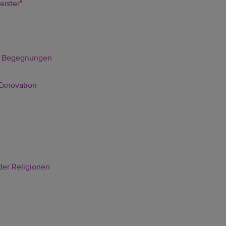
eister"
le Begegnungen
 Exnovation
der Religionen