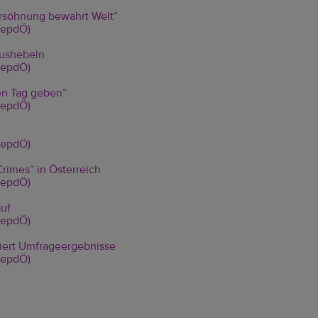
ersöhnung bewahrt Welt“
 (epdÖ)
aushebeln
 (epdÖ)
den Tag geben“
 (epdÖ)
 (epdÖ)
Crimes“ in Österreich
 (epdÖ)
auf
 (epdÖ)
iert Umfrageergebnisse
 (epdÖ)