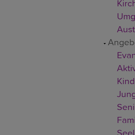
Kirc
Umg
Austr
Angeb
Evan
Akti
Kin
Jun
Seni
Fami
Seel