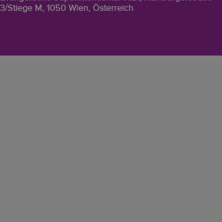
3/Stiege M, 1050 Wien, Österreich
EVW
Datenschutz
Footer-
Impressum
Menü