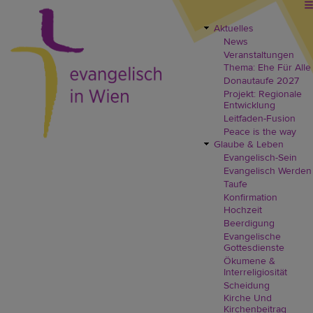
Direkt
zum
Inhalt
Aktuelles
EVW
News
Header
Veranstaltungen
Menü
Thema: Ehe Für Alle
Donautaufe 2027
Projekt: Regionale
Entwicklung
Leitfaden-Fusion
Peace is the way
Glaube & Leben
Evangelisch-Sein
Evangelisch Werden
Taufe
Konfirmation
Hochzeit
Beerdigung
Evangelische
Gottesdienste
Ökumene &
Interreligiosität
Scheidung
Kirche Und
Kirchenbeitrag