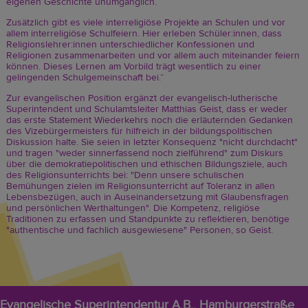
eigenen Geschichte unumgänglich.
Zusätzlich gibt es viele interreligiöse Projekte an Schulen und vor
allem interreligiöse Schulfeiern. Hier erleben Schüler:innen, dass
Religionslehrer:innen unterschiedlicher Konfessionen und
Religionen zusammenarbeiten und vor allem auch miteinander feiern
können. Dieses Lernen am Vorbild trägt wesentlich zu einer
gelingenden Schulgemeinschaft bei.“
Zur evangelischen Position ergänzt der evangelisch-lutherische
Superintendent und Schulamtsleiter Matthias Geist, dass er weder
das erste Statement Wiederkehrs noch die erläuternden Gedanken
des Vizebürgermeisters für hilfreich in der bildungspolitischen
Diskussion halte. Sie seien in letzter Konsequenz "nicht durchdacht"
und tragen "weder sinnerfassend noch zielführend" zum Diskurs
über die demokratiepolitischen und ethischen Bildungsziele, auch
des Religionsunterrichts bei: "Denn unsere schulischen
Bemühungen zielen im Religionsunterricht auf Toleranz in allen
Lebensbezügen, auch in Auseinandersetzung mit Glaubensfragen
und persönlichen Werthaltungen". Die Kompetenz, religiöse
Traditionen zu erfassen und Standpunkte zu reflektieren, benötige
"authentische und fachlich ausgewiesene" Personen, so Geist.
Evangelische Superintendentur A.B., Hamburgerstraße