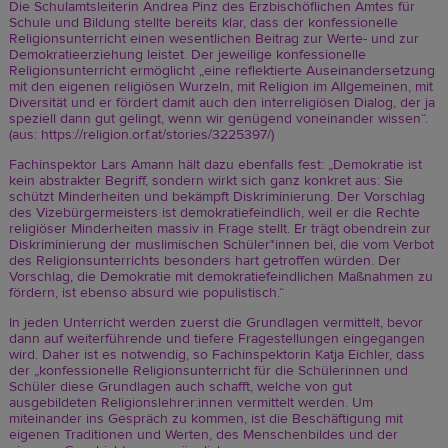
Die Schulamtsleiterin Andrea Pinz des Erzbischöflichen Amtes für
Schule und Bildung stellte bereits klar, dass der konfessionelle
Religionsunterricht einen wesentlichen Beitrag zur Werte- und zur
Demokratieerziehung leistet. Der jeweilige konfessionelle
Religionsunterricht ermöglicht „eine reflektierte Auseinandersetzung
mit den eigenen religiösen Wurzeln, mit Religion im Allgemeinen, mit
Diversität und er fördert damit auch den interreligiösen Dialog, der ja
speziell dann gut gelingt, wenn wir genügend voneinander wissen“.
(aus:
https://religion.orf.at/stories/3225397/
)
Fachinspektor Lars Amann hält dazu ebenfalls fest: „Demokratie ist
kein abstrakter Begriff, sondern wirkt sich ganz konkret aus: Sie
schützt Minderheiten und bekämpft Diskriminierung. Der Vorschlag
des Vizebürgermeisters ist demokratiefeindlich, weil er die Rechte
religiöser Minderheiten massiv in Frage stellt. Er trägt obendrein zur
Diskriminierung der muslimischen Schüler*innen bei, die vom Verbot
des Religionsunterrichts besonders hart getroffen würden. Der
Vorschlag, die Demokratie mit demokratiefeindlichen Maßnahmen zu
fördern, ist ebenso absurd wie populistisch.“
In jeden Unterricht werden zuerst die Grundlagen vermittelt, bevor
dann auf weiterführende und tiefere Fragestellungen eingegangen
wird. Daher ist es notwendig, so Fachinspektorin Katja Eichler, dass
der „konfessionelle Religionsunterricht für die Schülerinnen und
Schüler diese Grundlagen auch schafft, welche von gut
ausgebildeten Religionslehrer:innen vermittelt werden. Um
miteinander ins Gespräch zu kommen, ist die Beschäftigung mit
eigenen Traditionen und Werten, des Menschenbildes und der