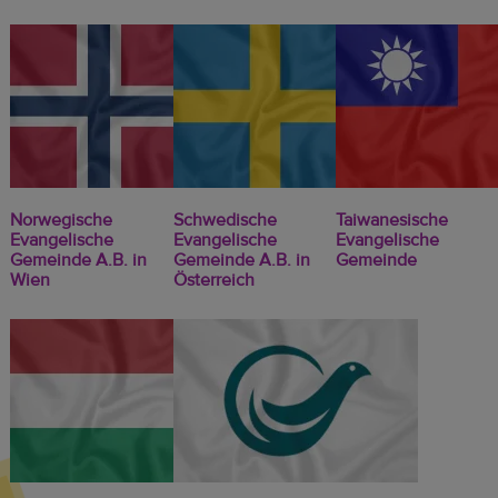
Norwegische
Schwedische
Taiwanesische
Evangelische
Evangelische
Evangelische
Gemeinde A.B. in
Gemeinde A.B. in
Gemeinde
Wien
Österreich