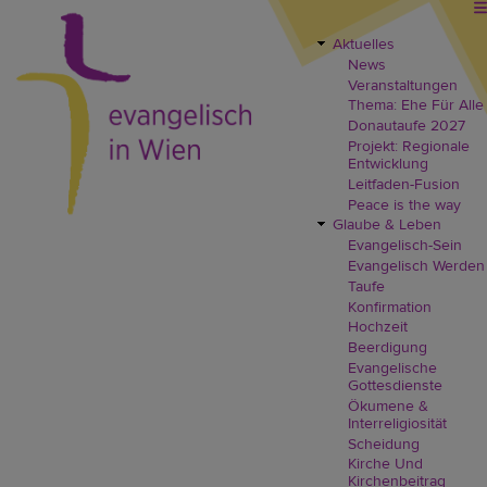
Direkt
zum
Inhalt
Aktuelles
EVW
News
Header
Veranstaltungen
Menü
Thema: Ehe Für Alle
Donautaufe 2027
Projekt: Regionale
Entwicklung
Leitfaden-Fusion
Peace is the way
Glaube & Leben
Evangelisch-Sein
Evangelisch Werden
Taufe
Konfirmation
Hochzeit
Beerdigung
Evangelische
Gottesdienste
Ökumene &
Interreligiosität
Scheidung
Kirche Und
Kirchenbeitrag