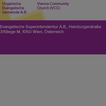
Ungarische
Vienna Community
Evangelische
Church (VCC)
Gemeinde A.B.
Evangelische Superintendentur A.B., Hamburgerstraße
3/Stiege M, 1050 Wien, Österreich
EVW
Datenschutz
Footer-
Impressum
Menü