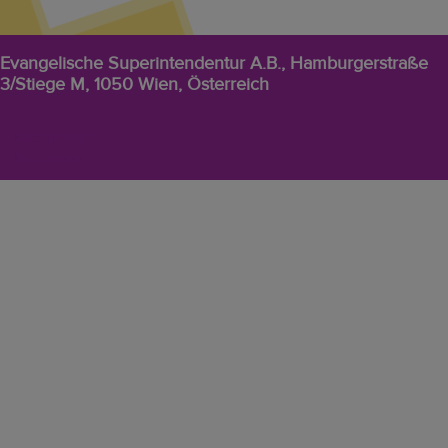
Evangelische Superintendentur A.B., Hamburgerstraße
3/Stiege M, 1050 Wien, Österreich
EVW
Datenschutz
Footer-
Impressum
Menü