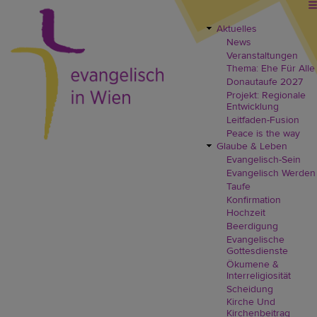
Direkt
zum
Inhalt
Aktuelles
EVW
News
Header
Veranstaltungen
Menü
Thema: Ehe Für Alle
Donautaufe 2027
Projekt: Regionale
Entwicklung
Leitfaden-Fusion
Peace is the way
Glaube & Leben
Evangelisch-Sein
Evangelisch Werden
Taufe
Konfirmation
Hochzeit
Beerdigung
Evangelische
Gottesdienste
Ökumene &
Interreligiosität
Scheidung
Kirche Und
Kirchenbeitrag