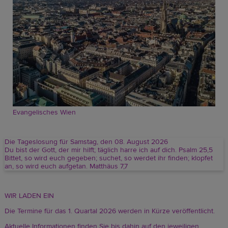
Evangelisches Wien
Die Tageslosung für Samstag, den 08. August 2026
Du bist der Gott, der mir hilft; täglich harre ich auf dich. Psalm 25,5
Bittet, so wird euch gegeben; suchet, so werdet ihr finden; klopfet
an, so wird euch aufgetan. Matthäus 7,7
WIR LADEN EIN
Die Termine für das 1. Quartal 2026 werden in Kürze veröffentlicht.
Aktuelle Informationen finden Sie bis dahin auf den jeweiligen