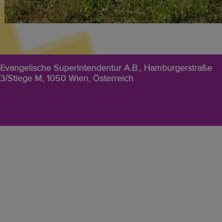
Evangelische Superintendentur A.B., Hamburgerstraße
3/Stiege M, 1050 Wien, Österreich
EVW
Datenschutz
Footer-
Impressum
Menü