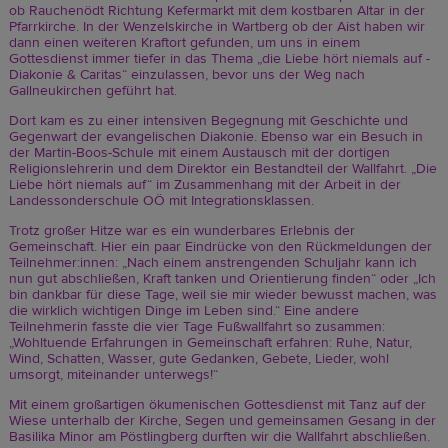
ob Rauchenödt Richtung Kefermarkt mit dem kostbaren Altar in der
Pfarrkirche. In der Wenzelskirche in Wartberg ob der Aist haben wir
dann einen weiteren Kraftort gefunden, um uns in einem
Gottesdienst immer tiefer in das Thema „die Liebe hört niemals auf -
Diakonie & Caritas“ einzulassen, bevor uns der Weg nach
Gallneukirchen geführt hat.
Dort kam es zu einer intensiven Begegnung mit Geschichte und
Gegenwart der evangelischen Diakonie. Ebenso war ein Besuch in
der Martin-Boos-Schule mit einem Austausch mit der dortigen
Religionslehrerin und dem Direktor ein Bestandteil der Wallfahrt. „Die
Liebe hört niemals auf“ im Zusammenhang mit der Arbeit in der
Landessonderschule OÖ mit Integrationsklassen.
Trotz großer Hitze war es ein wunderbares Erlebnis der
Gemeinschaft. Hier ein paar Eindrücke von den Rückmeldungen der
Teilnehmer:innen: „Nach einem anstrengenden Schuljahr kann ich
nun gut abschließen, Kraft tanken und Orientierung finden“ oder „Ich
bin dankbar für diese Tage, weil sie mir wieder bewusst machen, was
die wirklich wichtigen Dinge im Leben sind.“ Eine andere
Teilnehmerin fasste die vier Tage Fußwallfahrt so zusammen:
„Wohltuende Erfahrungen in Gemeinschaft erfahren: Ruhe, Natur,
Wind, Schatten, Wasser, gute Gedanken, Gebete, Lieder, wohl
umsorgt, miteinander unterwegs!“
Mit einem großartigen ökumenischen Gottesdienst mit Tanz auf der
Wiese unterhalb der Kirche, Segen und gemeinsamen Gesang in der
Basilika Minor am Pöstlingberg durften wir die Wallfahrt abschließen.