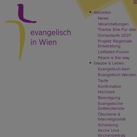
Direkt
zum
Inhalt
Aktuelles
EVW
News
Header
Veranstaltungen
Menü
Thema: Ehe Für Alle
Donautaufe 2027
Projekt: Regionale
Entwicklung
Leitfaden-Fusion
Peace is the way
Glaube & Leben
Evangelisch-Sein
Evangelisch Werden
Taufe
Konfirmation
Hochzeit
Beerdigung
Evangelische
Gottesdienste
Ökumene &
Interreligiosität
Scheidung
Kirche Und
Kirchenbeitrag