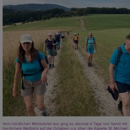
Vom nördlichen Mühlviertel aus ging es diesmal 4 Tage von Sandl mit
herrlichem Weitblick auf die Ostalpen u.a. über die Kapelle St. Michael