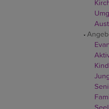
Kirc
Umg
Austr
Angeb
Evan
Akti
Kin
Jun
Seni
Fami
Seel