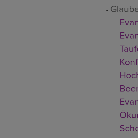
Glaub
Evan
Evan
Tauf
Konf
Hoch
Bee
Evan
Ökum
Sch