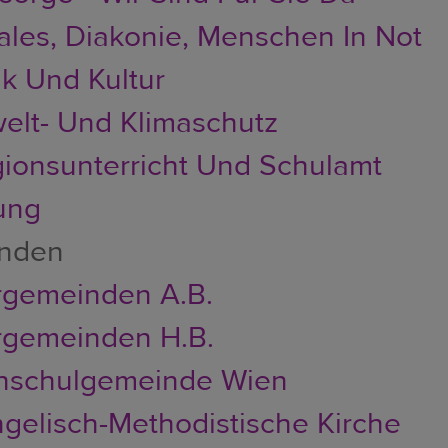
ales, Diakonie, Menschen In Not
k Und Kultur
lt- Und Klimaschutz
gionsunterricht Und Schulamt
ung
nden
rgemeinden A.B.
rgemeinden H.B.
hschulgemeinde Wien
gelisch-Methodistische Kirche