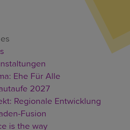
les
er
s
nstaltungen
a: Ehe Für Alle
autaufe 2027
ekt: Regionale Entwicklung
faden-Fusion
e is the way