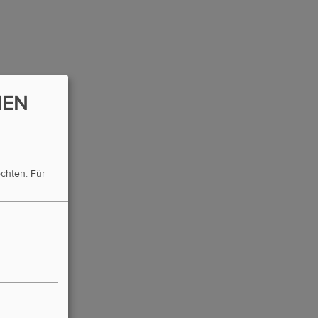
NEN
öchten.
Für