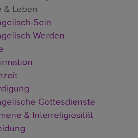
e & Leben
gelisch-Sein
gelisch Werden
e
irmation
zeit
rdigung
gelische Gottesdienste
ene & Interreligiosität
eidung