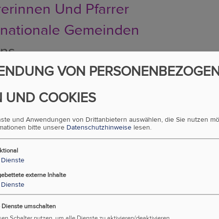
rerinnen Und Pfarrer
rnationale Gemeinden
uns
akt
ENDUNG VON PERSONENBEZOGE
Evangelische In Wien
 UND COOKIES
ung Der Diözese Wien
enste und Anwendungen von Drittanbietern auswählen, die Sie nutzen m
rmationen bitte unsere
Datenschutzhinweise
lesen.
sicht Aller Arbeitsbereiche
ktional
au, Aufgabe Und Demokratie
Dienste
hichte: 1517 Bis 2018
gebettete externe Inhalte
Dienste
se
e Dienste umschalten
sen Schalter nutzen, um alle Dienste zu aktivieren/deaktivieren.