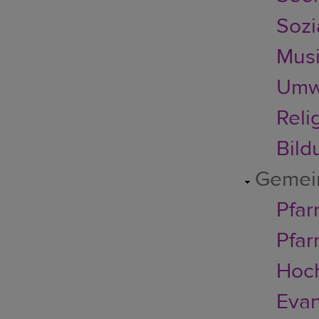
Sozi
Musi
Umwe
Reli
Bild
Gemei
Pfar
Pfar
Hoc
Evan