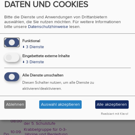
Recht
DATEN UND COOKIES
Evangelische Kirche
In Österreich
Bitte die Dienste und Anwendungen von Drittanbietern
auswählen, die Sie nutzen möchten.
Für weitere Informationen
EVANGELISCH IN WIEN
bitte unsere
Datenschutzhinweise
lesen.
Funktional
↓
3
Dienste
VERANSTALTUNGSÜBERSICHT
Eingebettete externe Inhalte
↓
3
Dienste
Sie möchten eine Veranstaltung auf dieser Seite eintragen? Sie
können uns hier eine
Veranstaltung vorschlagen
Alle Dienste umschalten
Kategorien
Diesen Schalter nutzen, um alle Dienste zu
aktivieren/deaktivieren.
Region
06.09.
Pauli-Bar nach dem
Kirche, Gemeindesaal,
Ablehnen
Auswahl akzeptieren
Alle akzeptieren
So
18:00
Gottesdienst
Küche, Gesprächsraum
Gottesdienst zum
Realisiert mit Klaro!
09.09.
Mi
Schulbeginn für Kinder ab
08:00
der 5. Schulstufe
Krabbelgruppe für 0-3-
10.09.
Do
Jährige und Begleitung