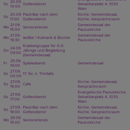
20.09.
So
Gottesdienst
Sebastianplatz 4, 1030
10:00
Wien
20.09.
Pauli-Bar nach dem
Kirche, Gemeindesaal,
So
11:00
Gottesdienst
Küche, Gesprächsraum
21.09.
Gemeindesaal der
Mo
Seniorenkreis
15:00
Pauluskirche
21.09.
Gemeindesaal der
Mo
lesBar | Kulinarik & Bücher
19:30
Pauluskirche
Krabbelgruppe für 0-3-
24.09.
Do
Jährige und Begleitung
09:00
(Gemeindesaal)
25.09.
Fr
Spieleabend
Gemeindesaal
19:00
27.09.
So
17. So. n. Trinitatis
00:00
27.09.
Kirche, Gemeindesaal,
So
Café
16:00
Gesprächsraum
Evangelische Pauluskirche,
27.09.
So
Gottesdienst
Sebastianplatz 4, 1030
17:00
Wien
27.09.
Pauli-Bar nach dem
Kirche, Gemeindesaal,
So
18:00
Gottesdienst
Küche, Gesprächsraum
28.09.
Gemeindesaal der
Mo
Seniorenkreis
15:00
Pauluskirche