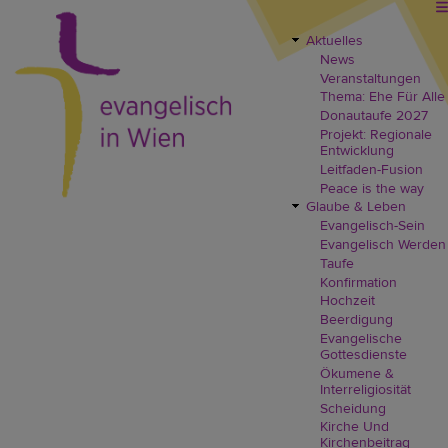
Direkt
zum
Inhalt
Aktuelles
EVW
News
Header
Veranstaltungen
Menü
Thema: Ehe Für Alle
Donautaufe 2027
Projekt: Regionale
Entwicklung
Leitfaden-Fusion
Peace is the way
Glaube & Leben
Evangelisch-Sein
Evangelisch Werden
Taufe
Konfirmation
Hochzeit
Beerdigung
Evangelische
Gottesdienste
Ökumene &
Interreligiosität
Scheidung
Kirche Und
Kirchenbeitrag