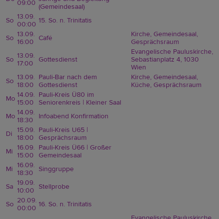
09:00
(Gemeindesaal)
13.09.
So
15. So. n. Trinitatis
00:00
13.09.
Kirche, Gemeindesaal,
So
Café
16:00
Gesprächsraum
Evangelische Pauluskirche,
13.09.
So
Gottesdienst
Sebastianplatz 4, 1030
17:00
Wien
13.09.
Pauli-Bar nach dem
Kirche, Gemeindesaal,
So
18:00
Gottesdienst
Küche, Gesprächsraum
14.09.
Pauli-Kreis Ü80 im
Mo
15:00
Seniorenkreis | Kleiner Saal
14.09.
Mo
Infoabend Konfirmation
18:30
15.09.
Pauli-Kreis U65 |
Di
18:00
Gesprächsraum
16.09.
Pauli-Kreis Ü66 | Großer
Mi
15:00
Gemeindesaal
16.09.
Mi
Singgruppe
18:30
19.09.
Sa
Stellprobe
10:00
20.09.
So
16. So. n. Trinitatis
00:00
Evangelische Pauluskirche,