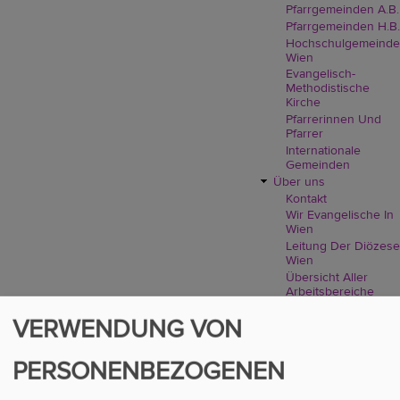
Pfarrgemeinden A.B.
Pfarrgemeinden H.B.
Hochschulgemeinde
Wien
Evangelisch-
Methodistische
Kirche
Pfarrerinnen Und
Pfarrer
Internationale
Gemeinden
Über uns
Kontakt
Wir Evangelische In
Wien
Leitung Der Diözese
Wien
Übersicht Aller
Arbeitsbereiche
Aufbau, Aufgabe
VERWENDUNG VON
Und Demokratie
Geschichte: 1517 Bis
2018
PERSONENBEZOGENEN
Presse
Verfassung Und