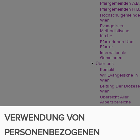
Pfarrgemeinden A.B.
Pfarrgemeinden H.B.
Hochschulgemeinde
Wien
Evangelisch-
Methodistische
Kirche
Pfarrerinnen Und
Pfarrer
Internationale
Gemeinden
Über uns
Kontakt
Wir Evangelische In
Wien
Leitung Der Diözese
Wien
Übersicht Aller
Arbeitsbereiche
Aufbau, Aufgabe
Und Demokratie
VERWENDUNG VON
Geschichte: 1517 Bis
2018
Presse
PERSONENBEZOGENEN
Verfassung Und