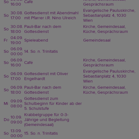
So
Café
16:00
Gesprächsraum
Evangelische Pauluskirche,
30.08.
Gottesdienst mit Abendmahl
So
Sebastianplatz 4, 1030
17:00
mit Pfarrer i.R. Nino Ulreich
Wien
30.08.
Pauli-Bar nach dem
Kirche, Gemeindesaal,
So
18:00
Gottesdienst
Küche, Gesprächsraum
04.09.
Fr
Spieleabend
Gemeindesaal
19:00
06.09.
So
14. So. n. Trinitatis
00:00
06.09.
Kirche, Gemeindesaal,
So
Café
16:00
Gesprächsraum
Evangelische Pauluskirche,
06.09.
Gottesdienst mit Oliver
So
Sebastianplatz 4, 1030
17:00
Engelhardt
Wien
06.09.
Pauli-Bar nach dem
Kirche, Gemeindesaal,
So
18:00
Gottesdienst
Küche, Gesprächsraum
Gottesdienst zum
09.09.
Mi
Schulbeginn für Kinder ab der
08:00
5. Schulstufe
Krabbelgruppe für 0-3-
10.09.
Do
Jährige und Begleitung
09:00
(Gemeindesaal)
13.09.
So
15. So. n. Trinitatis
00:00