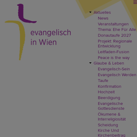
Direkt
zum
Inhalt
Aktuelles
EVW
News
Header
Veranstaltungen
Menü
Thema: Ehe Für Alle
Donautaufe 2027
Projekt: Regionale
Entwicklung
Leitfaden-Fusion
Peace is the way
Glaube & Leben
Evangelisch-Sein
Evangelisch Werden
Taufe
Konfirmation
Hochzeit
Beerdigung
Evangelische
Gottesdienste
Ökumene &
Interreligiosität
Scheidung
Kirche Und
Kirchenbeitrag