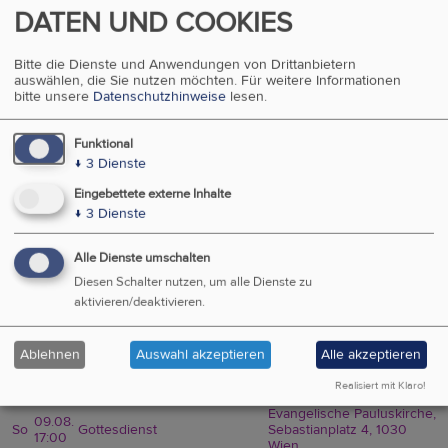
Recht
DATEN UND COOKIES
Evangelische Kirche
In Österreich
Bitte die Dienste und Anwendungen von Drittanbietern
auswählen, die Sie nutzen möchten.
Für weitere Informationen
EVANGELISCH IN WIEN
bitte unsere
Datenschutzhinweise
lesen.
Funktional
↓
3
Dienste
VERANSTALTUNGSÜBERSICHT
Eingebettete externe Inhalte
↓
3
Dienste
Sie möchten eine Veranstaltung auf dieser Seite eintragen? Sie
können uns hier eine
Veranstaltung vorschlagen
Alle Dienste umschalten
Kategorien
Diesen Schalter nutzen, um alle Dienste zu
Region
aktivieren/deaktivieren.
09.08.
So
10. So. n. Trinitatis
Ablehnen
Auswahl akzeptieren
Alle akzeptieren
00:00
09.08.
Kirche, Gemeindesaal,
So
Café
Realisiert mit Klaro!
16:00
Gesprächsraum
Evangelische Pauluskirche,
09.08.
So
Gottesdienst
Sebastianplatz 4, 1030
17:00
Wien